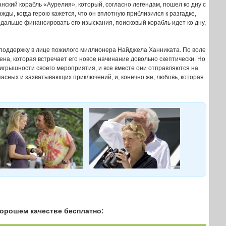
нский корабль «Аурелия», который, согласно легендам, пошел ко дну с
ажды, когда герою кажется, что он вплотную приблизился к разгадке,
я дальше финансировать его изыскания, поисковый корабль идет ко дну,
т поддержку в лице пожилого миллионера Найджела Ханниката. По воле
Бена, которая встречает его новое начинание довольно скептически. Но
оигрышности своего мероприятия, и все вместе они отправляются на
пасных и захватывающих приключений, и, конечно же, любовь, которая
хорошем качестве бесплатно: