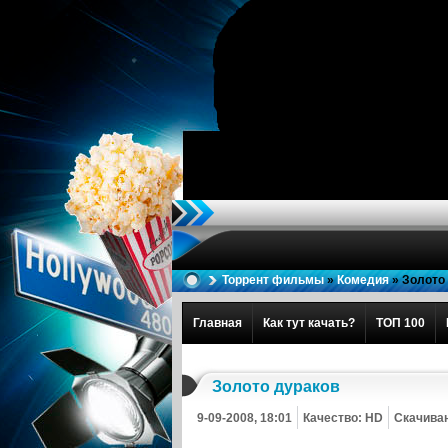
Торрент фильмы
»
Комедия
» Золото
Главная
Как тут качать?
ТОП 100
Золото дураков
9-09-2008, 18:01
Качество: HD
Скачиван