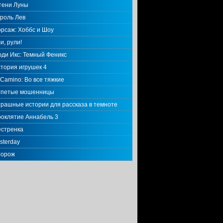
тени Луны
роль Лев
рсаж: Хоббс и Шоу
и, рули!
ди Икс: Темный Феникс
тория игрушек 4
 Camino: Во все тяжкие
тпетые мошенницы
рашные истории для рассказа в темноте
оклятие Аннабель 3
стренка
sterday
торож