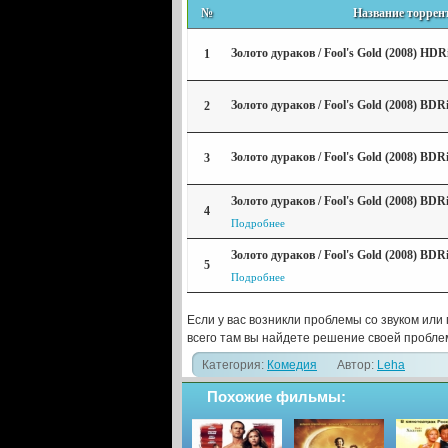
№
Название торрен
Золото дураков / Fool's Gold (2008) HDR
1
Золото дураков / Fool's Gold (2008) BDR
2
Золото дураков / Fool's Gold (2008) B
3
Золото дураков / Fool's Gold (2008) BDR
4
Подробнее
Золото дураков / Fool's Gold (2008) BD
5
Подробнее
Если у вас возникли проблемы со звуком ил
всего там вы найдете решение своей пробле
Категория:
Комедия
Автор:
Leha
Похожие фильмы: