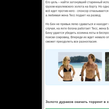
Его цель – найти затонувший старинный испа
грузом королевского золота на борту. Но одн
всё идет против него - спонсор отказываетс
а любимая жена Тесс подает на развод.
Но Бен не привык легко сдаваться и находи
случая, на яхте богача работает Тесс, жена 
Бену удается убедить хозяина яхты в беспр
поиски сокровищ. Впереди их ждет немало о
сможет преодолеть все разногласия.
Золото дураков скачать торрент в 