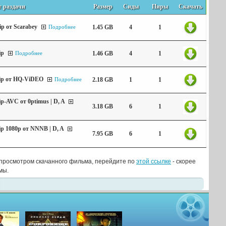
т раздачи
Размер
Сиды
Пиры
Скачать
ip от Scarabey
1.45 GB
4
1
Подробнее
ip
1.46 GB
4
1
Подробнее
DRip от HQ-ViDEO
2.18 GB
1
1
Подробнее
ip-AVC от 0ptimus | D, A
3.18 GB
6
1
Rip 1080p от NNNB | D, A
7.95 GB
6
1
и просмотром скачанного фильма, перейдите по
этой ссылке
- скорее
мы.