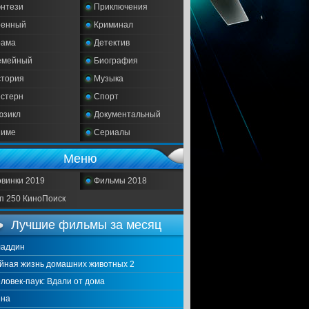
нтези
Приключения
оенный
Криминал
рама
Детектив
емейный
Биография
тория
Музыка
стерн
Спорт
юзикл
Документальный
ниме
Сериалы
Меню
винки 2019
Фильмы 2018
п 250 КиноПоиск
Лучшие фильмы за месяц
ладдин
йная жизнь домашних животных 2
ловек-паук: Вдали от дома
нна