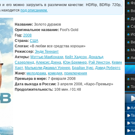
Фэ
 и его можно загрузить в различном качестве: HDRip, BDRip 720p,
ла находится
под описанием.
В
Д
Название:
Золото дураков
С
Оригинальное название:
Fool's Gold
Ис
Год:
2008
Страна:
США
Ве
Слоган:
«В любви все средства хороши»
М
Режиссер:
Энди Теннант
Актеры:
Мэттью МакКонахи
,
Кейт Хадсон
,
Дональд
А
Сазерленд
,
Алексис Дзена
,
Юэн Бремнер
,
Рэй Уинстон
,
Кевин
Харт
,
Мальколм-Джамал Уорнер
,
Брайан Хукс
,
Дэвид Робертс
Жанр:
мелодрама
,
комедия
,
приключения
Премьера в мире:
7 февраля 2008
Но
Дата выхода в России:
3 апреля 2008, «Каро-Премьер»
То
Продолжительность:
108 мин. / 01:48
А
Та
Че
А