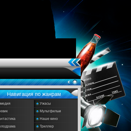
Навигация по жанрам
омедия
Ужасы
евик
Мультфильм
нтастика
Наше кино
елодрама
Триллер