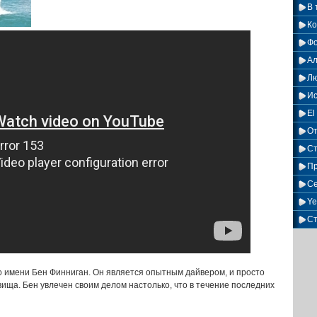
В 
Ко
Фо
Ал
Лю
Ис
El
О
Ст
Пр
Се
Ye
С
 имени Бен Финниган. Он является опытным дайвером, и просто
ища. Бен увлечен своим делом настолько, что в течение последних