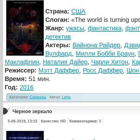
Страна:
США
Слоган:
«The world is turning up
Жанр:
ужасы
,
фантастика
,
фэнт
детектив
Актеры:
Вайнона Райдер
,
Дэви
Вулфард
,
Милли Бобби Браун
,
Маклафлин
,
Наталия Дайер
,
Чарли Хитон
,
Ка
Режиссер:
Мэтт Даффер
,
Росс Даффер
,
Шон
Время:
51 мин.
Год:
2016
Категория:
Сериалы
Автор:
Leha
Черное зеркало
5-06-2019, 13:15
Качество: HD
Комментариев: 3