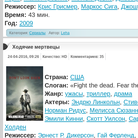
Режиссер:
Крис Грисмер
,
Маркос Сига
,
Джош
Время:
43 мин.
Год:
2009
Категория:
Сериалы
Автор:
Leha
Ходячие мертвецы
24-04-2016, 09:26
Качество: HD
Комментариев: 35
Страна:
США
Слоган:
«Fight the dead. Fear the
Жанр:
ужасы
,
триллер
,
драма
Актеры:
Эндрю Линкольн
,
Стив
Норман Ридус
,
Мелисса Сюзан
Эмили Кинни
,
Скотт Уилсон
,
Са
Холден
Режиссер:
Эрнест Р. Дикерсон
,
Гай Ферленд
,