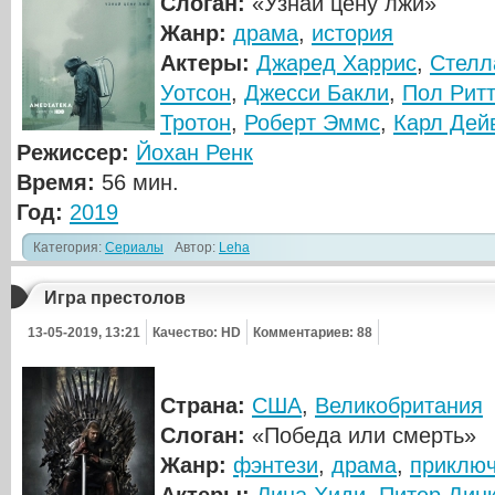
Слоган:
«Узнай цену лжи»
Жанр:
драма
,
история
Актеры:
Джаред Харрис
,
Стелл
Уотсон
,
Джесси Бакли
,
Пол Рит
Тротон
,
Роберт Эммс
,
Карл Дей
Режиссер:
Йохан Ренк
Время:
56 мин.
Год:
2019
Категория:
Сериалы
Автор:
Leha
Игра престолов
13-05-2019, 13:21
Качество: HD
Комментариев: 88
Страна:
США
,
Великобритания
Слоган:
«Победа или смерть»
Жанр:
фэнтези
,
драма
,
приклю