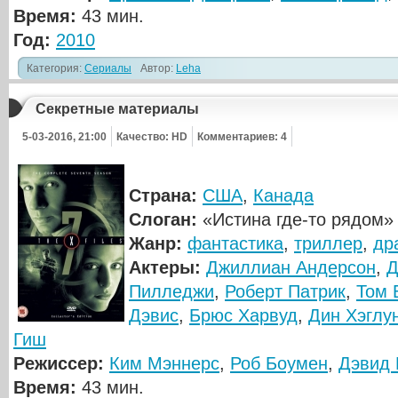
Время:
43 мин.
Год:
2010
Категория:
Сериалы
Автор:
Leha
Секретные материалы
5-03-2016, 21:00
Качество: HD
Комментариев: 4
Страна:
США
,
Канада
Слоган:
«Истина где-то рядом»
Жанр:
фантастика
,
триллер
,
др
Актеры:
Джиллиан Андерсон
,
Д
Пилледжи
,
Роберт Патрик
,
Том 
Дэвис
,
Брюс Харвуд
,
Дин Хэглу
Гиш
Режиссер:
Ким Мэннерс
,
Роб Боумен
,
Дэвид 
Время:
43 мин.