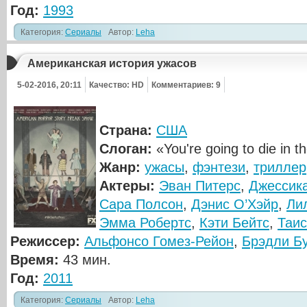
Год:
1993
Категория:
Сериалы
Автор:
Leha
Американская история ужасов
5-02-2016, 20:11
Качество: HD
Комментариев: 9
Страна:
США
Слоган:
«You're going to die in t
Жанр:
ужасы
,
фэнтези
,
триллер
Актеры:
Эван Питерс
,
Джессика
Сара Полсон
,
Дэнис О’Хэйр
,
Ли
Эмма Робертс
,
Кэти Бейтс
,
Таис
Режиссер:
Альфонсо Гомез-Рейон
,
Брэдли Б
Время:
43 мин.
Год:
2011
Категория:
Сериалы
Автор:
Leha