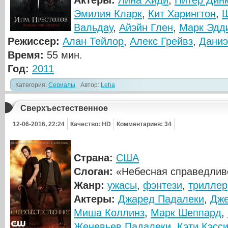
Актеры:
Лина Хиди
,
Питер Дин
Эмилия Кларк
,
Кит Харингтон
,
Ш
Вальдау
,
Айэйн Глен
,
Марк Эдд
Режиссер:
Алан Тейлор
,
Алекс Грейвз
,
Даниэ
Время:
55 мин.
Год:
2011
Категория:
Сериалы
Автор:
Leha
Сверхъестественное
12-06-2016, 22:24
Качество: HD
Комментариев: 34
Страна:
США
Слоган:
«Небесная справедливо
Жанр:
ужасы
,
фэнтези
,
триллер
Актеры:
Джаред Падалеки
,
Дже
Миша Коллинз
,
Марк Шеппард
,
Женевьев Падалеки
,
Кэти Кэсс