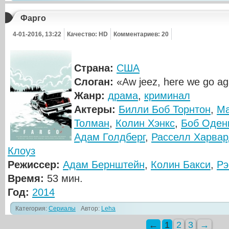
Фарго
4-01-2016, 13:22
Качество: HD
Комментариев: 20
Страна:
США
Слоган:
«Aw jeez, here we go ag
Жанр:
драма
,
криминал
Актеры:
Билли Боб Торнтон
,
Ма
Толман
,
Колин Хэнкс
,
Боб Оден
Адам Голдберг
,
Расселл Харва
Клоуз
Режиссер:
Адам Бернштейн
,
Колин Бакси
,
Рэ
Время:
53 мин.
Год:
2014
Категория:
Сериалы
Автор:
Leha
←
1
2
3
→