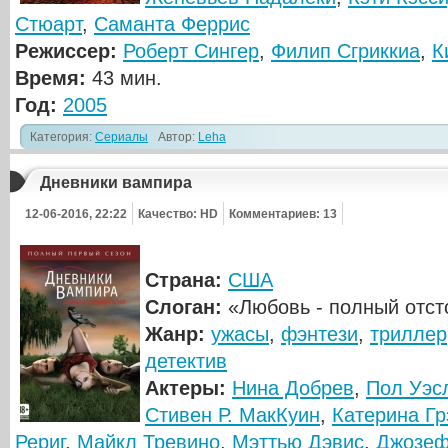
Стюарт
,
Саманта Феррис
Режиссер:
Роберт Сингер
,
Филип Сгриккиа
,
К
Время:
43 мин.
Год:
2005
Категория:
Сериалы
Автор:
Leha
Дневники вампира
12-06-2016, 22:22
Качество: HD
Комментариев: 13
Страна:
США
Слоган:
«Любовь - полный отст
Жанр:
ужасы
,
фэнтези
,
триллер
детектив
Актеры:
Нина Добрев
,
Пол Уэс
Стивен Р. МакКуин
,
Катерина Гр
Рериг
,
Майкл Тревино
,
Мэттью Дэвис
,
Джозеф