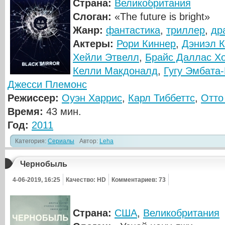
Страна:
Великобритания
Слоган:
«The future is bright»
Жанр:
фантастика
,
триллер
,
др
Актеры:
Рори Киннер
,
Дэниэл 
Хейли Этвелл
,
Брайс Даллас Х
Келли Макдоналд
,
Гугу Эмбата
Джесси Племонс
Режиссер:
Оуэн Харрис
,
Карл Тиббеттс
,
Отто
Время:
43 мин.
Год:
2011
Категория:
Сериалы
Автор:
Leha
Чернобыль
4-06-2019, 16:25
Качество: HD
Комментариев: 73
Страна:
США
,
Великобритания