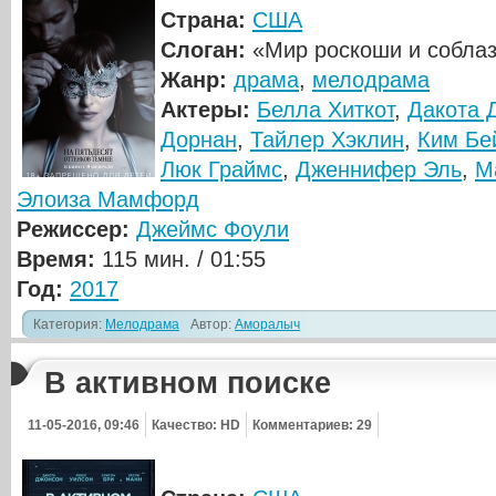
Страна:
США
Слоган:
«Мир роскоши и соблаз
Жанр:
драма
,
мелодрама
Актеры:
Белла Хиткот
,
Дакота 
Дорнан
,
Тайлер Хэклин
,
Ким Бе
Люк Граймс
,
Дженнифер Эль
,
М
Элоиза Мамфорд
Режиссер:
Джеймс Фоули
Время:
115 мин. / 01:55
Год:
2017
Категория:
Мелодрама
Автор:
Аморалыч
В активном поиске
11-05-2016, 09:46
Качество: HD
Комментариев: 29