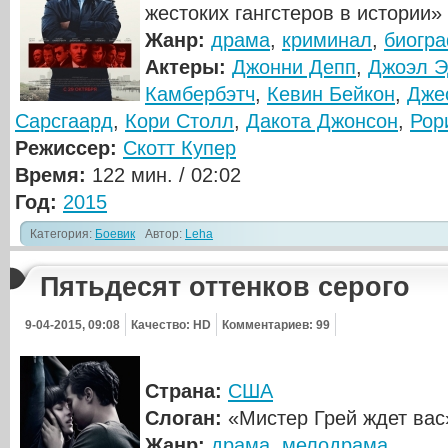
жестоких гангстеров в истории»
Жанр:
драма
,
криминал
,
биогр
Актеры:
Джонни Депп
,
Джоэл Э
Камбербэтч
,
Кевин Бейкон
,
Дже
Сарсгаард
,
Кори Столл
,
Дакота Джонсон
,
Рор
Режиссер:
Скотт Купер
Время:
122 мин. / 02:02
Год:
2015
Категория:
Боевик
Автор:
Leha
Пятьдесят оттенков серого
9-04-2015, 09:08
Качество: HD
Комментариев: 99
Страна:
США
Слоган:
«Мистер Грей ждет вас
Жанр:
драма
,
мелодрама