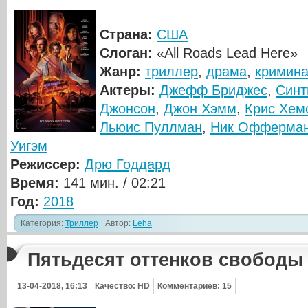
Страна:
США
Слоган:
«All Roads Lead Here»
Жанр:
триллер
,
драма
,
кримин
Актеры:
Джефф Бриджес
,
Синт
Джонсон
,
Джон Хэмм
,
Крис Хем
Льюис Пуллман
,
Ник Офферма
Уигэм
Режиссер:
Дрю Годдард
Время:
141 мин. / 02:21
Год:
2018
Категория:
Триллер
Автор:
Leha
Пятьдесят оттенков свободы
13-04-2018, 16:13
Качество: HD
Комментариев: 15