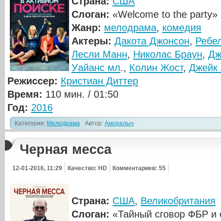
Страна:
США
Слоган:
«Welcome to the party»
Жанр:
мелодрама
,
комедия
Актеры:
Дакота Джонсон
,
Ребе
Лесли Манн
,
Николас Браун
,
Дж
Уайанс мл
.,
Колин Жост
,
Джейк 
Режиссер:
Кристиан Диттер
Время:
110 мин. / 01:50
Год:
2016
Категория:
Мелодрама
Автор:
Аморалыч
Черная месса
12-01-2016, 11:29
Качество: HD
Комментариев: 55
Страна:
США
,
Великобритания
Слоган:
«Тайный сговор ФБР и 