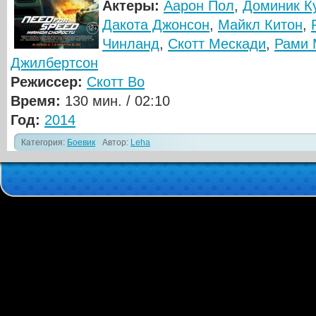
Актеры:
Аарон Пол
,
Доминик К
Дакота Джонсон
,
Майкл Китон
,
Чинланд
,
Скотт Мескади
,
Рами 
Джилбертсон
Режиссер:
Скотт Во
Время:
130 мин. / 02:10
Год:
2014
Категория:
Боевик
Автор:
Leha