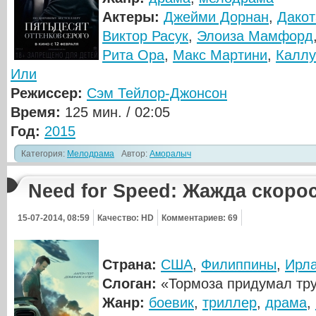
Актеры:
Джейми Дорнан
,
Дакот
Виктор Расук
,
Элоиза Мамфорд
Рита Ора
,
Макс Мартини
,
Каллу
Или
Режиссер:
Сэм Тейлор-Джонсон
Время:
125 мин. / 02:05
Год:
2015
Категория:
Мелодрама
Автор:
Аморалыч
Need for Speed: Жажда скоро
15-07-2014, 08:59
Качество: HD
Комментариев: 69
Страна:
США
,
Филиппины
,
Ирл
Слоган:
«Тормоза придумал тр
Жанр:
боевик
,
триллер
,
драма
,