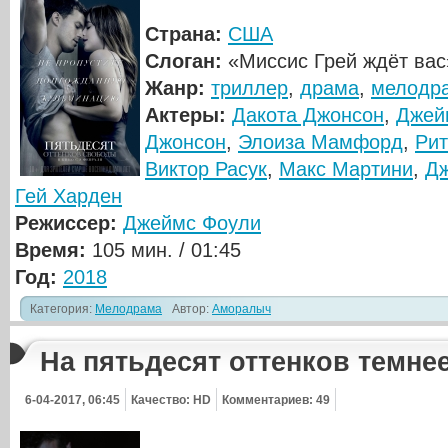
Страна:
США
Слоган:
«Миссис Грей ждёт вас
Жанр:
триллер
,
драма
,
мелодр
Актеры:
Дакота Джонсон
,
Джей
Джонсон
,
Элоиза Мамфорд
,
Рит
Виктор Расук
,
Макс Мартини
,
Д
Гей Харден
Режиссер:
Джеймс Фоули
Время:
105 мин. / 01:45
Год:
2018
Категория:
Мелодрама
Автор:
Аморалыч
На пятьдесят оттенков темне
6-04-2017, 06:45
Качество: HD
Комментариев: 49