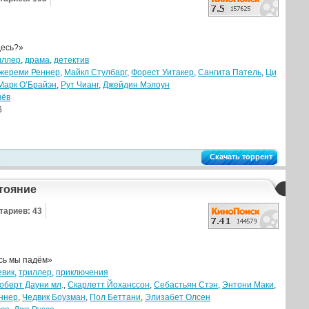
десь?»
иллер
,
драма
,
детектив
жереми Реннер
,
Майкл Стулбарг
,
Форест Уитакер
,
Сангита Патель
,
Ци
Марк О’Брайэн
,
Рут Чианг
,
Джейдин Мэлоун
нёв
6
Скачать торрент
тояние
тариев: 43
ь мы падём»
евик
,
триллер
,
приключения
оберт Дауни мл
.,
Скарлетт Йоханссон
,
Себастьян Стэн
,
Энтони Маки
,
ннер
,
Чедвик Боузман
,
Пол Беттани
,
Элизабет Олсен