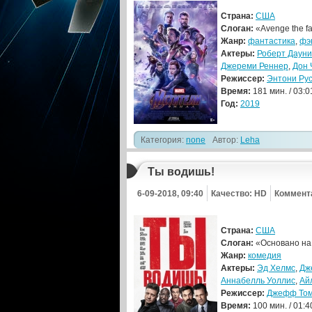
Страна:
США
Слоган:
«Avenge the fa
Жанр:
фантастика
,
фэ
Актеры:
Роберт Дауни
Джереми Реннер
,
Дон 
Режиссер:
Энтони Ру
Время:
181 мин. / 03:0
Год:
2019
Категория:
none
Автор:
Leha
Ты водишь!
6-09-2018, 09:40
Качество: HD
Коммента
Страна:
США
Слоган:
«Основано на 
Жанр:
комедия
Актеры:
Эд Хелмс
,
Дж
Аннабелль Уоллис
,
Ай
Режиссер:
Джефф Том
Время:
100 мин. / 01:4