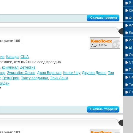
В 
Ко
Скачать торрент
Фо
Ал
Лю
Ис
тариев: 100
El
О
ния
,
Канада
,
США
ложнее, чем выйти на след правды»
Ст
р
,
криминал
,
детектив
Пр
нер
,
Элизабет Олсен
,
Джон Бернтал
,
Келси Чоу
,
Джулия Джонс
,
Тео
Се
т
,
Грэм Грин
,
Танту Кардинал
,
Эрик Ланж
ридан
Ye
7
С
Скачать торрент
тариев: 103