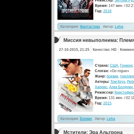
Режиссер:
Энтони Ру
Время:
147 мин. / 02:2
Год:
2016
Категория:
Фантастика
Автор:
Leha
Миссия невыполнима: Племя
27-10-2015, 21:25
Качество: HD
Коммен
Страна:
США
,
Гонконг
Слоган:
«Go rogue»
Жанр:
боевик
,
трилле
Актеры:
Том Круз
,
Реб
Харрис
,
Алек Болдуин
Режиссер:
Кристофер
Время:
131 мин. / 02:1
Год:
2015
Категория:
Боевик
Автор:
Leha
Мстители: Эра Альтрона