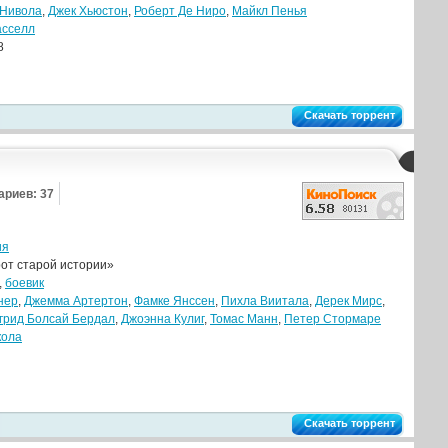
 Нивола
,
Джек Хьюстон
,
Роберт Де Ниро
,
Майкл Пенья
асселл
8
Скачать торрент
риев: 37
ия
от старой истории»
,
боевик
нер
,
Джемма Артертон
,
Фамке Янссен
,
Пихла Виитала
,
Дерек Мирс
,
грид Болсай Бердал
,
Джоэнна Кулиг
,
Томас Манн
,
Петер Стормаре
кола
Скачать торрент