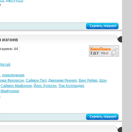
ссо
,
Джо Руссо
7
Скачать торрент
 изгоев
тариев: 44
,
Китай
р
,
приключения
екка Фергюсон
,
Саймон Пегг
,
Джереми Реннер
,
Винг Реймз
,
Шон
,
Саймон МакБерни
,
Йенс Хультен
,
Том Холландер
 МакКуорри
1
Скачать торрент