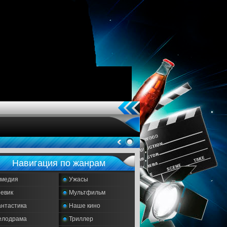
Навигация по жанрам
омедия
Ужасы
евик
Мультфильм
нтастика
Наше кино
елодрама
Триллер