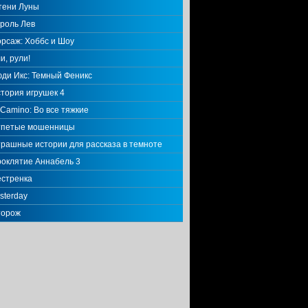
тени Луны
роль Лев
рсаж: Хоббс и Шоу
и, рули!
ди Икс: Темный Феникс
тория игрушек 4
 Camino: Во все тяжкие
тпетые мошенницы
рашные истории для рассказа в темноте
оклятие Аннабель 3
стренка
sterday
торож