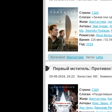
Страна:
США
Слоган:
«Зачем они з
Жанр:
фантастика
,
тр
Актеры:
Эми Адамс
,
Д
Ма
,
Эбигейл Пнёвски
,
Режиссер:
Дени Виль
Время:
116 мин. / 01:5
Год:
2016
Категория:
Фантастика
Автор:
Leha
Первый мститель: Противос
29-08-2016, 16:22
Качество: HD
Коммен
Страна:
США
Слоган:
«Разделившис
Жанр:
фантастика
,
бо
Актеры:
Крис Эванс
,
Р
Дон Чидл
,
Джереми Ре