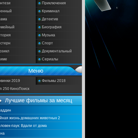
нтези
Приключения
оенный
Криминал
рама
Детектив
емейный
Биография
тория
Музыка
стерн
Спорт
юзикл
Документальный
ниме
Сериалы
Меню
винки 2019
Фильмы 2018
п 250 КиноПоиск
Лучшие фильмы за месяц
ладдин
йная жизнь домашних животных 2
ловек-паук: Вдали от дома
нна