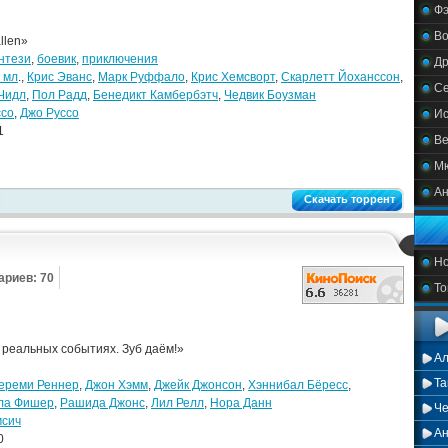
Фэ
В
llen»
нтези
,
боевик
,
приключения
Д
 мл
.,
Крис Эванс
,
Марк Руффало
,
Крис Хемсворт
,
Скарлетт Йоханссон
,
С
Чидл
,
Пол Радд
,
Бенедикт Камбербэтч
,
Чедвик Боузман
ссо
,
Джо Руссо
Ис
1
Ве
М
А
Скачать торрент
Но
риев: 70
То
реальных событиях. Зуб даём!»
А
Та
ереми Реннер
,
Джон Хэмм
,
Джейк Джонсон
,
Хэннибал Бёресс
,
ла Фишер
,
Рашида Джонс
,
Лил Релл
,
Нора Данн
Че
сич
А
0