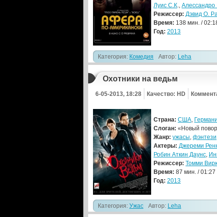
Луис С.К
.,
Алессандро
Режиссер:
Дэвид О. Р
Время:
138 мин. / 02:1
Год:
2013
Категория:
Комедия
Автор:
Leha
Охотники на ведьм
6-05-2013, 18:28
Качество: HD
Коммента
Страна:
США
,
Герман
Слоган:
«Новый повор
Жанр:
ужасы
,
фэнтези
Актеры:
Джереми Рен
Робин Аткин Даунс
,
Ин
Режиссер:
Томми Вир
Время:
87 мин. / 01:27
Год:
2013
Категория:
Ужас
Автор:
Leha