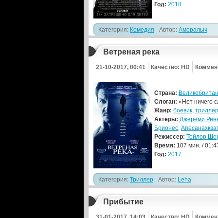
Год:
2018
Категория:
Комедия
Автор:
Аморалыч
Ветреная река
21-10-2017, 00:41
Качество: HD
Коммен
Страна:
Великобрита
Слоган:
«Нет ничего с
Жанр:
боевик
,
трилле
Актеры:
Джереми Рен
Брионес
,
Апесанахква
Режиссер:
Тейлор Ше
Время:
107 мин. / 01:4
Год:
2017
Категория:
Триллер
Автор:
Leha
Прибытие
31-01-2017, 14:03
Качество: HD
Коммен