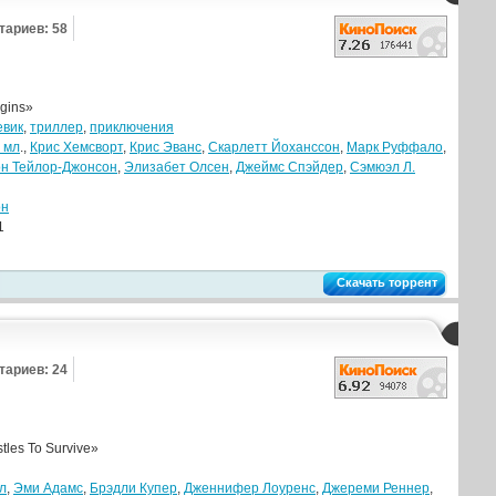
тариев: 58
gins»
евик
,
триллер
,
приключения
 мл
.,
Крис Хемсворт
,
Крис Эванс
,
Скарлетт Йоханссон
,
Марк Руффало
,
н Тейлор-Джонсон
,
Элизабет Олсен
,
Джеймс Спэйдер
,
Сэмюэл Л.
он
1
Скачать торрент
тариев: 24
les To Survive»
л
,
Эми Адамс
,
Брэдли Купер
,
Дженнифер Лоуренс
,
Джереми Реннер
,