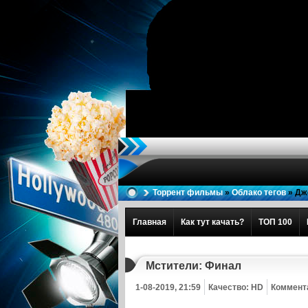
Торрент фильмы
»
Облако тегов
» Дж
Главная
Как тут качать?
ТОП 100
Мстители: Финал
1-08-2019, 21:59
Качество: HD
Коммента