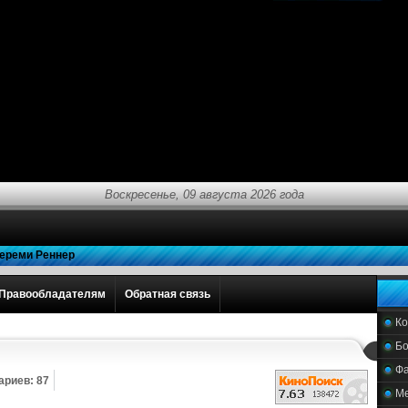
Воскресенье, 09 августа 2026 года
ереми Реннер
Правообладателям
Обратная связь
К
Бо
Фа
риев: 87
М