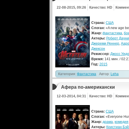
22-08-2015, 09:26
Качество: HD
Коммен
Страна:
США
Слоган:
«A new age be
Жанр:
фантастика
,
бо
Актеры:
Роберт Дауни
Джереми Реннер
,
Ааро
Джексон
Режиссер:
Джосс Уид
Время:
141 мин. / 02:2
Год:
2015
Категория:
Фантастика
Автор:
Leha
Афера по-американски
12-03-2014, 04:31
Качество: HD
Коммен
Страна:
США
Слоган:
«Everyone Hust
Жанр:
драма
,
комедия
Актеры:
Кристиан Бэй