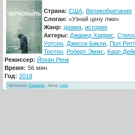
Страна:
США
,
Великобритания
Слоган:
«Узнай цену лжи»
Жанр:
драма
,
история
Актеры:
Джаред Харрис
,
Стелл
Уотсон
,
Джесси Бакли
,
Пол Рит
Тротон
,
Роберт Эммс
,
Карл Дей
Режиссер:
Йохан Ренк
Время:
56 мин.
Год:
2019
Категория:
Сериалы
Автор:
Leha