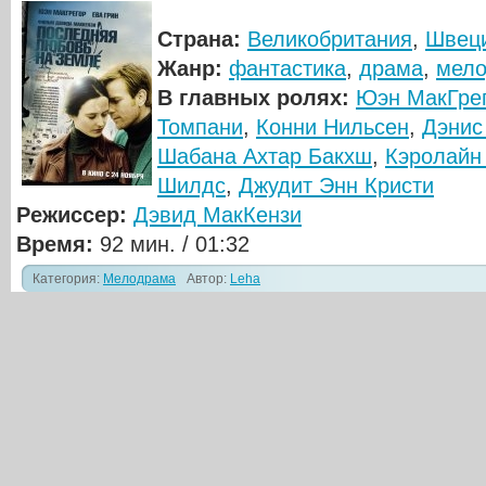
Страна:
Великобритания
,
Швец
Жанр:
фантастика
,
драма
,
мел
В главных ролях:
Юэн МакГре
Томпани
,
Конни Нильсен
,
Дэнис
Шабана Ахтар Бакхш
,
Кэролайн
Шилдс
,
Джудит Энн Кристи
Режиссер:
Дэвид МакКензи
Время:
92 мин. / 01:32
Категория:
Мелодрама
Автор:
Leha