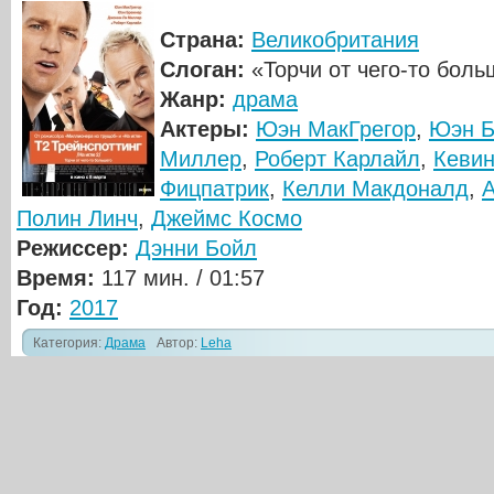
Страна:
Великобритания
Слоган:
«Торчи от чего-то боль
Жанр:
драма
Актеры:
Юэн МакГрегор
,
Юэн Б
Миллер
,
Роберт Карлайл
,
Кеви
Фицпатрик
,
Келли Макдоналд
,
Полин Линч
,
Джеймс Космо
Режиссер:
Дэнни Бойл
Время:
117 мин. / 01:57
Год:
2017
Категория:
Драма
Автор:
Leha