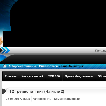
Пятниц
Торрент фильмы
»
Облако тегов
» Кайл Фицпатрик
Главная
Как тут качать?
ТОП 100
Правообладателям
Обрат
Т2 Трейнспоттинг (На игле 2)
26-05-2017, 15:05
Качество: HD
Комментариев: 40