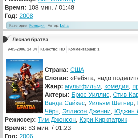
Время:
108 мин. / 01:48
Год:
2008
Категория:
Комедия
Автор:
Leha
Лесная братва
9-05-2006, 14:34
Качество: HD
Комментариев: 1
Страна:
США
Слоган:
«Ребята, надо поделит
Жанр:
мультфильм
,
комедия
,
п
Актеры:
Брюс Уиллис
,
Стив Ка
Ванда Сайкес
,
Уильям Шетнер
,
Чёрч
,
Эллисон Дженни
,
Юджин 
Режиссер:
Тим Джонсон
,
Кэри Киркпатрик
Время:
83 мин. / 01:23
Год:
2006