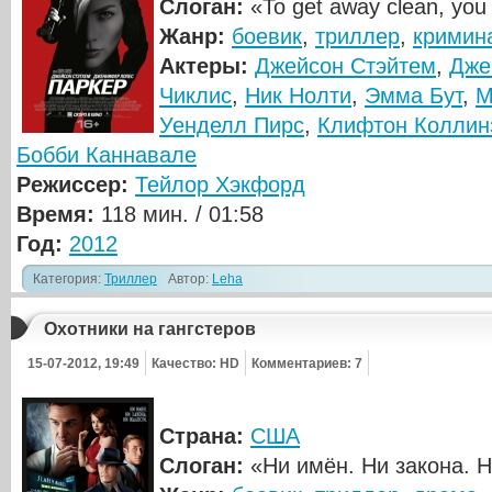
Слоган:
«To get away clean, you 
Жанр:
боевик
,
триллер
,
кримин
Актеры:
Джейсон Стэйтем
,
Дже
Чиклис
,
Ник Нолти
,
Эмма Бут
,
М
Уенделл Пирс
,
Клифтон Коллин
Бобби Каннавале
Режиссер:
Тейлор Хэкфорд
Время:
118 мин. / 01:58
Год:
2012
Категория:
Триллер
Автор:
Leha
Охотники на гангстеров
15-07-2012, 19:49
Качество: HD
Комментариев: 7
Страна:
США
Слоган:
«Ни имён. Ни закона. 