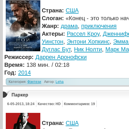
Страна:
США
Слоган:
«Конец - это только на
Жанр:
драма
,
приключения
Актеры:
Рассел Кроу
,
Дженниф
Уинстон
,
Энтони Хопкинс
,
Эмма
Дуглас Бут
,
Ник Нолти
,
Марк Ма
Режиссер:
Даррен Аронофски
Время:
138 мин. / 02:18
Год:
2014
Категория:
Фэнтези
Автор:
Leha
Паркер
6-05-2013, 18:24
Качество: HD
Комментариев: 19
Страна:
США