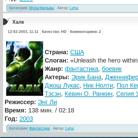
Категория:
Мультфильмы
Автор:
Leha
Халк
12-02-2003, 11:11
Качество: HD
Комментариев: 2
Страна:
США
Слоган:
«Unleash the hero withi
Жанр:
фантастика
,
боевик
Актеры:
Эрик Бана
,
Дженнифер
Джош Лукас
,
Ник Нолти
,
Пол Ке
Тэсэн
,
Кевин О. Ранкин
,
Селия 
Режиссер:
Энг Ли
Время:
138 мин. / 02:18
Год:
2003
Категория:
Фантастика
Автор:
Leha