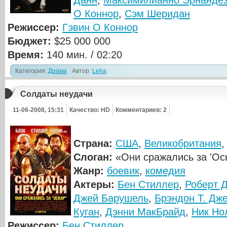
Данн
,
Максимилианно Эрнанде
О Коннор
,
Сэм Шеридан
Режиссер:
Гэвин О Коннор
Бюджет:
$25 000 000
Время:
140 мин. / 02:20
Категория:
Драма
Автор:
Leha
Солдаты неудачи
11-06-2008, 15:31
Качество: HD
Комментариев: 2
Страна:
США
,
Великобритания
Слоган:
«Они сражались за 'Ос
Жанр:
боевик
,
комедия
Актеры:
Бен Стиллер
,
Роберт 
Джей Барушель
,
Брэндон Т. Дж
Куган
,
Дэнни МакБрайд
,
Ник Но
Режиссер:
Бен Стиллер