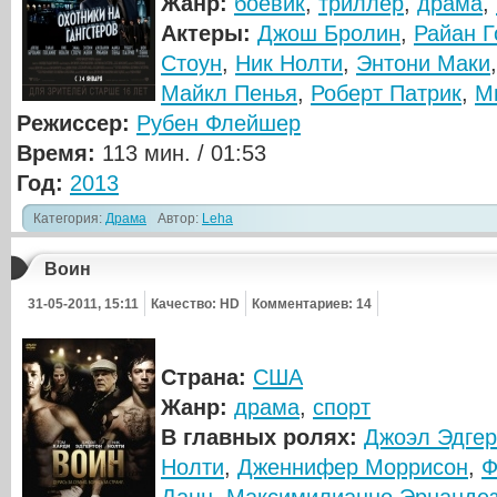
Жанр:
боевик
,
триллер
,
драма
,
Актеры:
Джош Бролин
,
Райан Г
Стоун
,
Ник Нолти
,
Энтони Маки
Майкл Пенья
,
Роберт Патрик
,
М
Режиссер:
Рубен Флейшер
Время:
113 мин. / 01:53
Год:
2013
Категория:
Драма
Автор:
Leha
Воин
31-05-2011, 15:11
Качество: HD
Комментариев: 14
Страна:
США
Жанр:
драма
,
спорт
В главных ролях:
Джоэл Эдгер
Нолти
,
Дженнифер Моррисон
,
Ф