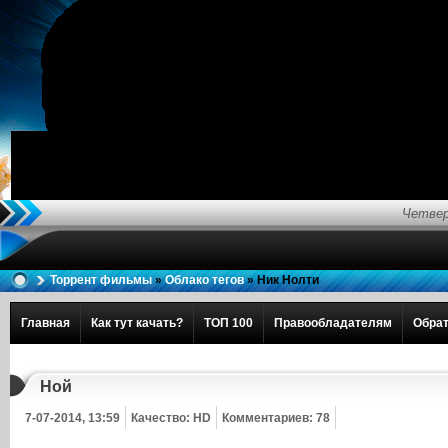
Четвер
Торрент фильмы
»
Облако тегов
» Ник Нолти
Главная
Как тут качать?
ТОП 100
Правообладателям
Обрат
Ной
7-07-2014, 13:59
Качество: HD
Комментариев: 78